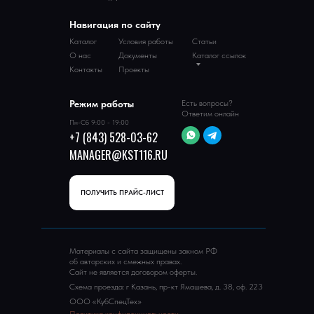
Навигация по сайту
Каталог
Условия работы
Статьи
О нас
Документы
Каталог ссылок
Контакты
Проекты
Режим работы
Есть вопросы?
Ответим онлайн
Пн-Сб 9:00 - 19:00
+7 (843) 528-03-62
MANAGER@KST116.RU
ПОЛУЧИТЬ ПРАЙС-ЛИСТ
Материалы с сайта защищены закном РФ
об авторских и смежных правах.
Сайт не является договором оферты.
Схема проезда: г Казань, пр-кт Ямашева, д. 38, оф. 223
ООО «КубСпецТех»
Политика конфиденциальности