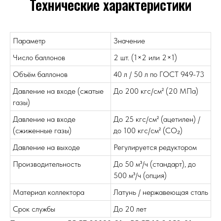
Технические характеристики
Параметр
Значение
Число баллонов
2 шт. (1×2 или 2×1)
Объём баллонов
40 л / 50 л по ГОСТ 949-73
Давление на входе (сжатые
До 200 кгс/см² (20 МПа)
газы)
Давление на входе
До 25 кгс/см² (ацетилен) /
(сжиженные газы)
до 100 кгс/см² (CO₂)
Давление на выходе
Регулируется редуктором
Производительность
До 50 м³/ч (стандарт), до
500 м³/ч (опция)
Материал коллектора
Латунь / нержавеющая сталь
Срок службы
До 20 лет