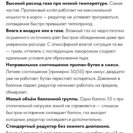
Высокий расход газа при низкой температуре.
Самая
частая. Пропановый котёл работает на максимальной
мощности в мороз — редуктор не успевает прогреваться,
охлаждение быстро превышает теплоприход.
Влага в воздухе или в газе.
Влажный газ из недостаточно
осушенного источника даёт быстрое обледенение даже при
умеренном расходе. С атмосферной влагой ситуация та же
— туман, оттепель с последующим заморозком создают
идеальные условия для образования льда.
Неправильное соотношение пропан-бутан в смеси.
Летнее соотношение (примерно 50/50) при минус двадцати
уже не работает: бутан перестаёт испаряться. Давление в
баллоне падает, редуктор начинает работать на пределе,
обмерзает.
Малый объём баллонной группы.
Один баллон 50 л при
отопительной нагрузке зимой не справляется — слишком
быстрое испарение охлаждает баллон, газ выходит
холодным, редуктор охлаждается дополнительно.
Стандартный редуктор без зимнего диапазона.
Базовый рамповый редуктор рассчитан на работу от −15 до