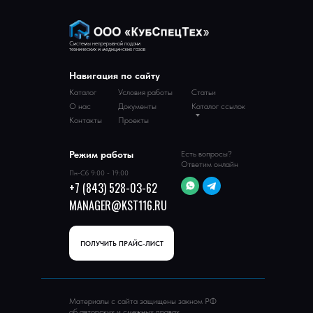
Системы непрерывной подачи
технических и медицинских газов
Навигация по сайту
Каталог
Условия работы
Статьи
О нас
Документы
Каталог ссылок
Контакты
Проекты
Режим работы
Есть вопросы?
Ответим онлайн
Пн-Сб 9:00 - 19:00
+7 (843) 528-03-62
MANAGER@KST116.RU
ПОЛУЧИТЬ ПРАЙС-ЛИСТ
Материалы с сайта защищены закном РФ
об авторских и смежных правах.