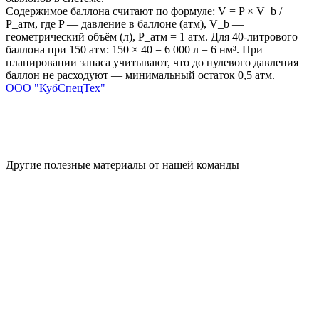
Содержимое баллона считают по формуле: V = P × V_b /
P_атм, где P — давление в баллоне (атм), V_b —
геометрический объём (л), P_атм = 1 атм. Для 40-литрового
баллона при 150 атм: 150 × 40 = 6 000 л = 6 нм³. При
планировании запаса учитывают, что до нулевого давления
баллон не расходуют — минимальный остаток 0,5 атм.
ООО "КубСпецТех"
Другие полезные материалы от нашей команды