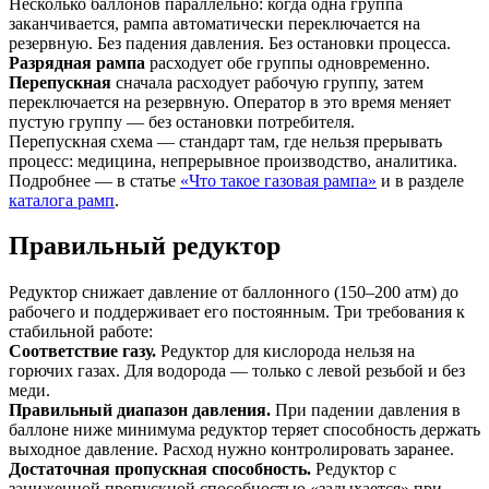
Несколько баллонов параллельно: когда одна группа
заканчивается, рампа автоматически переключается на
резервную. Без падения давления. Без остановки процесса.
Разрядная рампа
расходует обе группы одновременно.
Перепускная
сначала расходует рабочую группу, затем
переключается на резервную. Оператор в это время меняет
пустую группу — без остановки потребителя.
Перепускная схема — стандарт там, где нельзя прерывать
процесс: медицина, непрерывное производство, аналитика.
Подробнее — в статье
«Что такое газовая рампа»
и в разделе
каталога рамп
.
Правильный редуктор
Редуктор снижает давление от баллонного (150–200 атм) до
рабочего и поддерживает его постоянным. Три требования к
стабильной работе:
Соответствие газу.
Редуктор для кислорода нельзя на
горючих газах. Для водорода — только с левой резьбой и без
меди.
Правильный диапазон давления.
При падении давления в
баллоне ниже минимума редуктор теряет способность держать
выходное давление. Расход нужно контролировать заранее.
Достаточная пропускная способность.
Редуктор с
заниженной пропускной способностью «задыхается» при