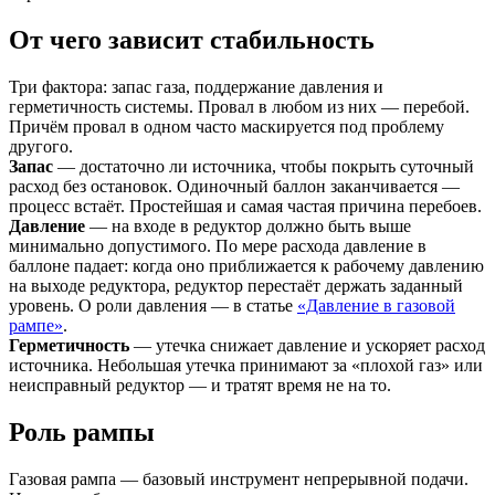
От чего зависит стабильность
Три фактора: запас газа, поддержание давления и
герметичность системы. Провал в любом из них — перебой.
Причём провал в одном часто маскируется под проблему
другого.
Запас
— достаточно ли источника, чтобы покрыть суточный
расход без остановок. Одиночный баллон заканчивается —
процесс встаёт. Простейшая и самая частая причина перебоев.
Давление
— на входе в редуктор должно быть выше
минимально допустимого. По мере расхода давление в
баллоне падает: когда оно приближается к рабочему давлению
на выходе редуктора, редуктор перестаёт держать заданный
уровень. О роли давления — в статье
«Давление в газовой
рампе»
.
Герметичность
— утечка снижает давление и ускоряет расход
источника. Небольшая утечка принимают за «плохой газ» или
неисправный редуктор — и тратят время не на то.
Роль рампы
Газовая рампа — базовый инструмент непрерывной подачи.