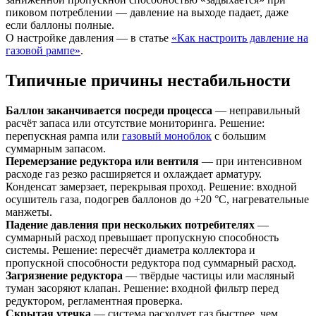
пиковом потреблении — давление на выходе падает, даже
если баллоны полные.
О настройке давления — в статье
«Как настроить давление на
газовой рампе»
.
Типичные причины нестабильности
Баллон заканчивается посреди процесса
— неправильный
расчёт запаса или отсутствие мониторинга. Решение:
перепускная рампа или
газовый моноблок
с большим
суммарным запасом.
Перемерзание редуктора или вентиля
— при интенсивном
расходе газ резко расширяется и охлаждает арматуру.
Конденсат замерзает, перекрывая проход. Решение: входной
осушитель газа, подогрев баллонов до +20 °C, нагревательные
манжеты.
Падение давления при нескольких потребителях
—
суммарный расход превышает пропускную способность
системы. Решение: пересчёт диаметра коллектора и
пропускной способности редуктора под суммарный расход.
Загрязнение редуктора
— твёрдые частицы или масляный
туман засоряют клапан. Решение: входной фильтр перед
редуктором, регламентная проверка.
Скрытая утечка
— система расходует газ быстрее, чем