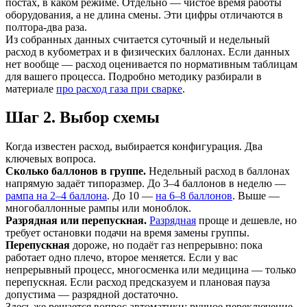
постах, в каком режиме. Отдельно — чистое время работы
оборудования, а не длина смены. Эти цифры отличаются в
полтора-два раза.
Из собранных данных считается суточный и недельный
расход в кубометрах и в физических баллонах. Если данных
нет вообще — расход оценивается по нормативным таблицам
для вашего процесса. Подробно методику разбирали в
материале
про расход газа при сварке
.
Шаг 2. Выбор схемы
Когда известен расход, выбирается конфигурация. Два
ключевых вопроса.
Сколько баллонов в группе.
Недельный расход в баллонах
напрямую задаёт типоразмер. До 3–4 баллонов в неделю —
рампа на 2–4 баллона
. До 10 —
на 6–8 баллонов
. Выше —
многобаллонные рампы или моноблок.
Разрядная или перепускная.
Разрядная
проще и дешевле, но
требует остановки подачи на время замены группы.
Перепускная
дороже, но подаёт газ непрерывно: пока
работает одно плечо, второе меняется. Если у вас
непрерывный процесс, многосменка или медицина — только
перепускная. Если расход предсказуем и плановая пауза
допустима — разрядной достаточно.
Здесь же решается вопрос автоматики: ручное переключение