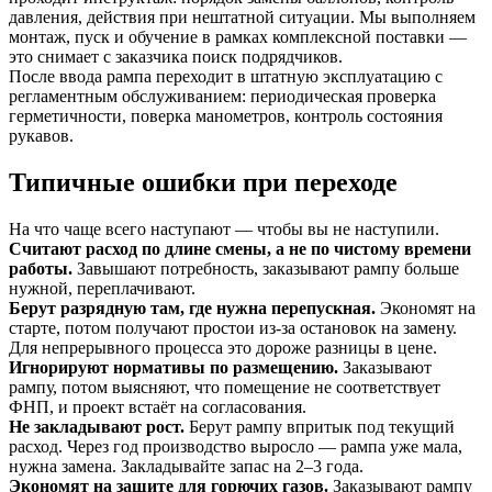
давления, действия при нештатной ситуации. Мы выполняем
монтаж, пуск и обучение в рамках комплексной поставки —
это снимает с заказчика поиск подрядчиков.
После ввода рампа переходит в штатную эксплуатацию с
регламентным обслуживанием: периодическая проверка
герметичности, поверка манометров, контроль состояния
рукавов.
Типичные ошибки при переходе
На что чаще всего наступают — чтобы вы не наступили.
Считают расход по длине смены, а не по чистому времени
работы.
Завышают потребность, заказывают рампу больше
нужной, переплачивают.
Берут разрядную там, где нужна перепускная.
Экономят на
старте, потом получают простои из-за остановок на замену.
Для непрерывного процесса это дороже разницы в цене.
Игнорируют нормативы по размещению.
Заказывают
рампу, потом выясняют, что помещение не соответствует
ФНП, и проект встаёт на согласования.
Не закладывают рост.
Берут рампу впритык под текущий
расход. Через год производство выросло — рампа уже мала,
нужна замена. Закладывайте запас на 2–3 года.
Экономят на защите для горючих газов.
Заказывают рампу