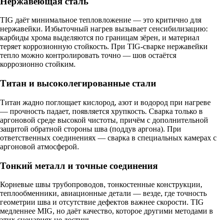
Нержавеющая сталь
TIG даёт минимальное тепловложение — это критично для
нержавейки. Избыточный нагрев вызывает сенсибилизацию:
карбиды хрома выделяются по границам зёрен, и материал
теряет коррозионную стойкость. При TIG-сварке нержавейки
тепло можно контролировать точно — шов остаётся
коррозионно стойким.
Титан и высоколегированные стали
Титан жадно поглощает кислород, азот и водород при нагреве
— прочность падает, появляется хрупкость. Сварка только в
аргоновой среде высокой чистоты, причём с дополнительной
защитой обратной стороны шва (поддув аргона). При
ответственных соединениях — сварка в специальных камерах с
аргоновой атмосферой.
Тонкий металл и точные соединения
Корневые швы трубопроводов, тонкостенные конструкции,
теплообменники, авиационные детали — везде, где точность
геометрии шва и отсутствие дефектов важнее скорости. TIG
медленнее MIG, но даёт качество, которое другими методами в
этих сценариях не достичь.