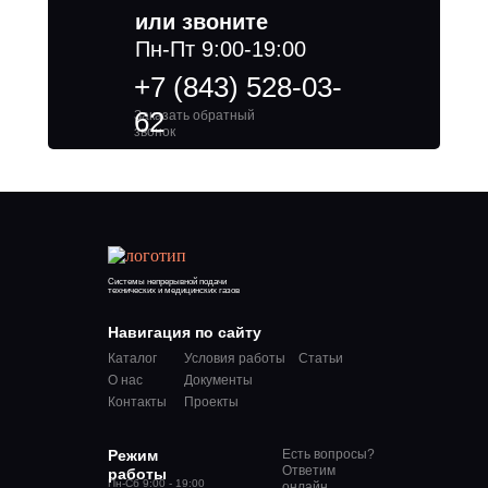
или звоните
Пн-Пт 9:00-19:00
+7 (843) 528-03-
62
Заказать обратный
звонок
Системы непрерывной подачи
технических и медицинских газов
Навигация по сайту
Каталог
Условия работы
Статьи
О нас
Документы
Контакты
Проекты
Режим
Есть вопросы?
Ответим
работы
Пн-Сб 9:00 - 19:00
онлайн