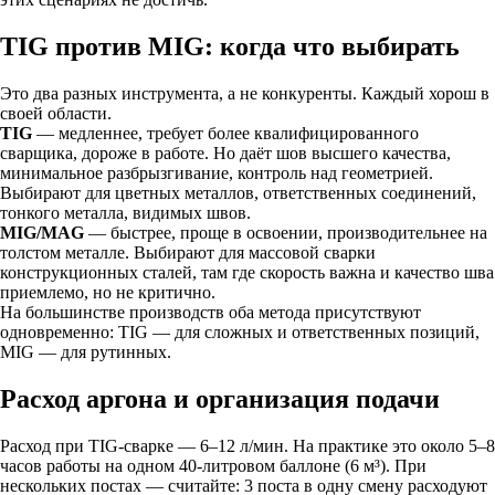
TIG против MIG: когда что выбирать
Это два разных инструмента, а не конкуренты. Каждый хорош в
своей области.
TIG
— медленнее, требует более квалифицированного
сварщика, дороже в работе. Но даёт шов высшего качества,
минимальное разбрызгивание, контроль над геометрией.
Выбирают для цветных металлов, ответственных соединений,
тонкого металла, видимых швов.
MIG/MAG
— быстрее, проще в освоении, производительнее на
толстом металле. Выбирают для массовой сварки
конструкционных сталей, там где скорость важна и качество шва
приемлемо, но не критично.
На большинстве производств оба метода присутствуют
одновременно: TIG — для сложных и ответственных позиций,
MIG — для рутинных.
Расход аргона и организация подачи
Расход при TIG-сварке — 6–12 л/мин. На практике это около 5–8
часов работы на одном 40-литровом баллоне (6 м³). При
нескольких постах — считайте: 3 поста в одну смену расходуют