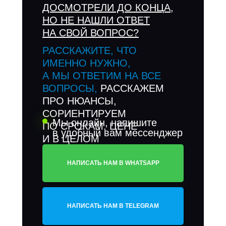
ДОСМОТРЕЛИ ДО КОНЦА,
НО НЕ НАШЛИ ОТВЕТ
НА СВОЙ ВОПРОС?
РАССКАЖИТЕ, ЧТО
ИМЕННО НУЖНО,
А МЫ ОТВЕТИМ НА ВСЕ
ВОПРОСЫ,
РАССКАЖЕМ
ПРО НЮАНСЫ,
СОРИЕНТИРУЕМ
Мы онлайн, напишите
ПО СРОКАМ, ЦЕНЕ
в удобный вам мессенджер
И В ЦЕЛОМ
ПО ОБОРУДОВАНИЮ
НАПИСАТЬ НАМ В WHATSAPP
НАПИСАТЬ НАМ В TELEGRAM