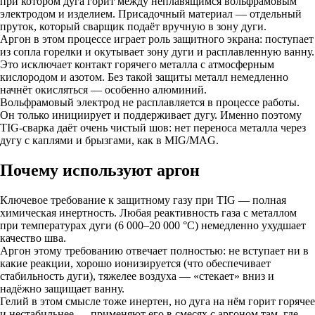
при котором дуга горит между неплавящимся вольфрамовым
электродом и изделием. Присадочный материал — отдельный
пруток, который сварщик подаёт вручную в зону дуги.
Аргон в этом процессе играет роль защитного экрана: поступает
из сопла горелки и окутывает зону дуги и расплавленную ванну.
Это исключает контакт горячего металла с атмосферным
кислородом и азотом. Без такой защиты металл немедленно
начнёт окисляться — особенно алюминий.
Вольфрамовый электрод не расплавляется в процессе работы.
Он только инициирует и поддерживает дугу. Именно поэтому
TIG-сварка даёт очень чистый шов: нет переноса металла через
дугу с каплями и брызгами, как в MIG/MAG.
Почему используют аргон
Ключевое требование к защитному газу при TIG — полная
химическая инертность. Любая реактивность газа с металлом
при температурах дуги (6 000–20 000 °C) немедленно ухудшает
качество шва.
Аргон этому требованию отвечает полностью: не вступает ни в
какие реакции, хорошо ионизируется (что обеспечивает
стабильность дуги), тяжелее воздуха — «стекает» вниз и
надёжно защищает ванну.
Гелий в этом смысле тоже инертен, но дуга на нём горит горячее
и нестабильнее — применяют его в смесях с аргоном там, где