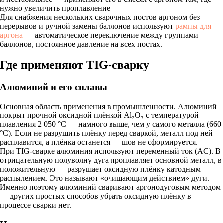
нужно увеличить проплавление.
Для снабжения нескольких сварочных постов аргоном без
перерывов и ручной замены баллонов используют
рампы для
аргона
— автоматическое переключение между группами
баллонов, постоянное давление на всех постах.
Где применяют TIG-сварку
Алюминий и его сплавы
Основная область применения в промышленности. Алюминий
покрыт прочной оксидной плёнкой Al₂O₃ с температурой
плавления 2 050 °C — намного выше, чем у самого металла (660
°C). Если не разрушить плёнку перед сваркой, металл под ней
расплавится, а плёнка останется — шов не сформируется.
При TIG-сварке алюминия используют переменный ток (AC). В
отрицательную полуволну дуга проплавляет основной металл, в
положительную — разрушает оксидную плёнку катодным
распылением. Это называют «очищающим действием» дуги.
Именно поэтому алюминий сваривают аргонодуговым методом
— других простых способов убрать оксидную плёнку в
процессе сварки нет.