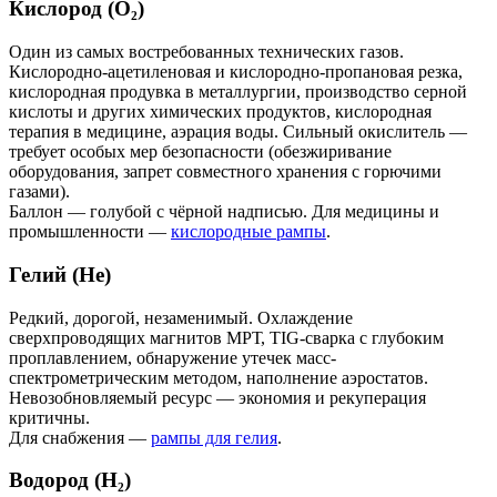
Кислород (O₂)
Один из самых востребованных технических газов.
Кислородно-ацетиленовая и кислородно-пропановая резка,
кислородная продувка в металлургии, производство серной
кислоты и других химических продуктов, кислородная
терапия в медицине, аэрация воды. Сильный окислитель —
требует особых мер безопасности (обезжиривание
оборудования, запрет совместного хранения с горючими
газами).
Баллон — голубой с чёрной надписью. Для медицины и
промышленности —
кислородные рампы
.
Гелий (He)
Редкий, дорогой, незаменимый. Охлаждение
сверхпроводящих магнитов МРТ, TIG-сварка с глубоким
проплавлением, обнаружение утечек масс-
спектрометрическим методом, наполнение аэростатов.
Невозобновляемый ресурс — экономия и рекуперация
критичны.
Для снабжения —
рампы для гелия
.
Водород (H₂)