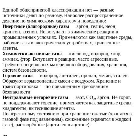
Единой общепринятой классификации нет — разные
источники делят по-разному. Наиболее распространённое
деление по химическому характеру и поведению:
Инертные (благородные) газы
— аргон, гелий, неон,
криптон, ксенон. Не вступают в химические реакции в
промышленных условиях. Применяются как защитные среды,
рабочие газы в электрических устройствах, криогенные
агенты.
Химически активные газы
— кислород, водород, хлор,
аммиак, фтор. Вступают в реакции, часто агрессивные.
Требуют специальных материалов оборудования, хранения,
систем безопасности.
Горючие газы
— водород, ацетилен, пропан, метан, этилен.
Образуют взрывоопасные смеси с воздухом. Хранение и
транспортировка — по повышенным требованиям
безопасности.
Нейтральные негорючие газы
— азот, CO₂, аргон. Не горят,
не поддерживают горение, применяются как защитные среды,
хладагенты, вытесняющие агенты.
По агрегатному состоянию при хранении: сжатые (хранятся в
газовой фазе под давлением), сжиженные (хранятся в жидкой
фазе), растворённые (ацетилен в ацетоне).