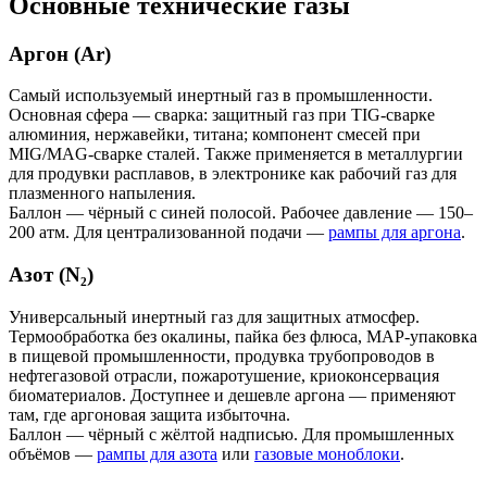
Основные технические газы
Аргон (Ar)
Самый используемый инертный газ в промышленности.
Основная сфера — сварка: защитный газ при TIG-сварке
алюминия, нержавейки, титана; компонент смесей при
MIG/MAG-сварке сталей. Также применяется в металлургии
для продувки расплавов, в электронике как рабочий газ для
плазменного напыления.
Баллон — чёрный с синей полосой. Рабочее давление — 150–
200 атм. Для централизованной подачи —
рампы для аргона
.
Азот (N₂)
Универсальный инертный газ для защитных атмосфер.
Термообработка без окалины, пайка без флюса, MAP-упаковка
в пищевой промышленности, продувка трубопроводов в
нефтегазовой отрасли, пожаротушение, криоконсервация
биоматериалов. Доступнее и дешевле аргона — применяют
там, где аргоновая защита избыточна.
Баллон — чёрный с жёлтой надписью. Для промышленных
объёмов —
рампы для азота
или
газовые моноблоки
.