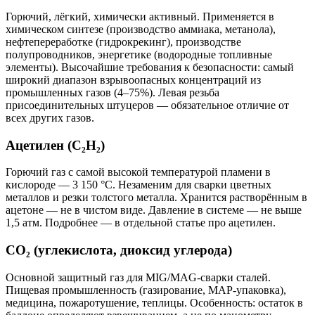
Горючий, лёгкий, химически активный. Применяется в
химическом синтезе (производство аммиака, метанола),
нефтепереработке (гидрокрекинг), производстве
полупроводников, энергетике (водородные топливные
элементы). Высочайшие требования к безопасности: самый
широкий диапазон взрывоопасных концентраций из
промышленных газов (4–75%). Левая резьба
присоединительных штуцеров — обязательное отличие от
всех других газов.
Ацетилен (C₂H₂)
Горючий газ с самой высокой температурой пламени в
кислороде — 3 150 °C. Незаменим для сварки цветных
металлов и резки толстого металла. Хранится растворённым в
ацетоне — не в чистом виде. Давление в системе — не выше
1,5 атм. Подробнее — в отдельной статье про ацетилен.
CO₂ (углекислота, диоксид углерода)
Основной защитный газ для MIG/MAG-сварки сталей.
Пищевая промышленность (газирование, MAP-упаковка),
медицина, пожаротушение, теплицы. Особенность: остаток в