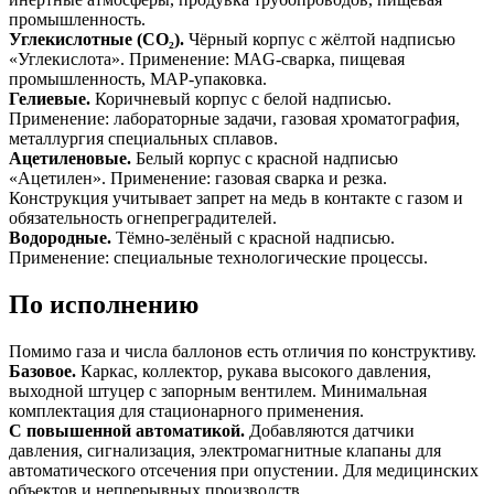
промышленность.
Углекислотные (CO₂).
Чёрный корпус с жёлтой надписью
«Углекислота». Применение: MAG-сварка, пищевая
промышленность, MAP-упаковка.
Гелиевые.
Коричневый корпус с белой надписью.
Применение: лабораторные задачи, газовая хроматография,
металлургия специальных сплавов.
Ацетиленовые.
Белый корпус с красной надписью
«Ацетилен». Применение: газовая сварка и резка.
Конструкция учитывает запрет на медь в контакте с газом и
обязательность огнепреградителей.
Водородные.
Тёмно-зелёный с красной надписью.
Применение: специальные технологические процессы.
По исполнению
Помимо газа и числа баллонов есть отличия по конструктиву.
Базовое.
Каркас, коллектор, рукава высокого давления,
выходной штуцер с запорным вентилем. Минимальная
комплектация для стационарного применения.
С повышенной автоматикой.
Добавляются датчики
давления, сигнализация, электромагнитные клапаны для
автоматического отсечения при опустении. Для медицинских
объектов и непрерывных производств.