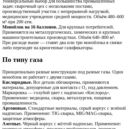
Универсальный выбор для большинства промышленных
задач: сварочный цех с несколькими постами,
производственный участок с непрерывной нагрузкой,
медицинское учреждение средней мощности. Объём 480–600
м³ при 200 атм.
Моноблок на 16 баллонов.
Для крупных потребителей.
Применяется на металлургических, химических и крупных
машиностроительных производствах. Объём 640–800 м³.
При расходе выше — ставят два или три моноблока в связке
либо переходят на криогенные газификаторы.
По типу газа
Принципиально разные конструкции под разные газы. Один
моноблок не работает с двумя газами.
Кислородные.
Все детали обезжирены, применяются
материалы, допущенные для контакта с О₂ под давлением.
Маркировка — голубой цвет с надписью «Кислород».
Применение: медицина, сварка, металлургия, пищевая
промышленность.
Аргоновые.
Стандартные материалы, серый корпус с зелёной
надписью. Применение: TIG-сварка, MIG/MAG-сварка,
защитные атмосферы.
Азотные.
Чёрный корпус с жёлтой надписью. Применение:
инертные атмосферы, продувка трубопроводов, пищевая