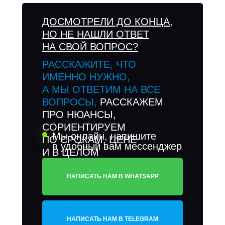
ДОСМОТРЕЛИ ДО КОНЦА,
НО НЕ НАШЛИ ОТВЕТ
НА СВОЙ ВОПРОС?
РАССКАЖИТЕ, ЧТО
ИМЕННО НУЖНО,
А МЫ ОТВЕТИМ НА ВСЕ
ВОПРОСЫ,
РАССКАЖЕМ
ПРО НЮАНСЫ,
СОРИЕНТИРУЕМ
Мы онлайн, напишите
ПО СРОКАМ, ЦЕНЕ
в удобный вам мессенджер
И В ЦЕЛОМ
ПО ОБОРУДОВАНИЮ
НАПИСАТЬ НАМ В WHATSAPP
НАПИСАТЬ НАМ В TELEGRAM