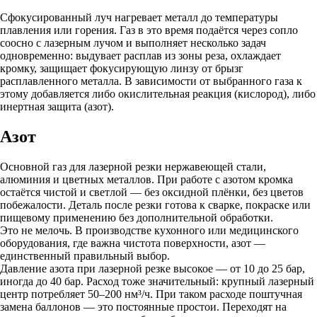
Сфокусированный луч нагревает металл до температуры
плавления или горения. Газ в это время подаётся через сопло
соосно с лазерным лучом и выполняет несколько задач
одновременно: выдувает расплав из зоны реза, охлаждает
кромку, защищает фокусирующую линзу от брызг
расплавленного металла. В зависимости от выбранного газа к
этому добавляется либо окислительная реакция (кислород), либо
инертная защита (азот).
Азот
Основной газ для лазерной резки нержавеющей стали,
алюминия и цветных металлов. При работе с азотом кромка
остаётся чистой и светлой — без оксидной плёнки, без цветов
побежалости. Деталь после резки готова к сварке, покраске или
пищевому применению без дополнительной обработки.
Это не мелочь. В производстве кухонного или медицинского
оборудования, где важна чистота поверхности, азот —
единственный правильный выбор.
Давление азота при лазерной резке высокое — от 10 до 25 бар,
иногда до 40 бар. Расход тоже значительный: крупный лазерный
центр потребляет 50–200 нм³/ч. При таком расходе поштучная
замена баллонов — это постоянные простои. Переходят на