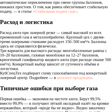
автоматическое переключение при смене группы баллонов,
никаких простоев. О том, как рампа обеспечивает стабильную
подачу, — в статье
«Стабильная подача газа»
.
Расход и логистика
Расход азота при лазерной резке — самый высокий из всех
применений газа в металлообработке. Крупный цех с двумя-
тремя лазерными станками расходует 150–500 нм³/ч. Баллоны
здесь не справляются физически.
Три варианта для высокого расхода: многобаллонные рампы с
10–20 баллонами, газовые моноблоки на 12–27 баллонов,
криогенный газификатор жидкого азота (при расходе свыше 500
нм³/ч). Конкретный выбор зависит от суточного объёма и
логистики.
КубСпецТех подбирает схему газоснабжения под конкретный
лазерный центр. Подробнее — в
каталоге продукции
.
Типичные ошибки при выборе газа
Первая ошибка — экономия на чистоте азота. Берут 99,5%
вместо 99,9% — и получают лёгкий оксидный налёт на кромке
нержавейки, который «вроде бы не видно». Видно заказчику