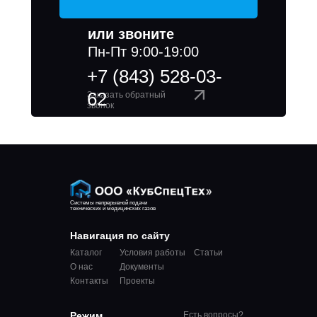
или звоните
Пн-Пт 9:00-19:00
+7 (843) 528-03-
62
Заказать обратный
звонок
Системы непрерывной подачи
технических и медицинских газов
Навигация по сайту
Каталог
Условия работы
Статьи
О нас
Документы
Контакты
Проекты
Режим
Есть вопросы?