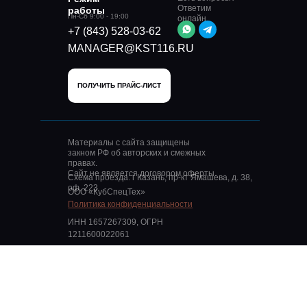
Ответим
работы
Пн-Сб 9:00 - 19:00
онлайн
+7 (843) 528-03-62
MANAGER@KST116.RU
ПОЛУЧИТЬ ПРАЙС-ЛИСТ
Материалы с сайта защищены
закном РФ об авторских и смежных
правах.
Сайт не является договором оферты.
Схема проезда: г Казань, пр-кт Ямашева, д. 38,
оф. 223
ООО «КубСпецТех»
Политика конфиденциальности
ИНН 1657267309, ОГРН
1211600022061