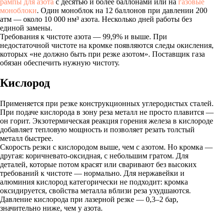
рампы для азота
с десятью и более баллонами или на
газовые
моноблоки
. Один моноблок на 12 баллонов при давлении 200
атм — около 10 000 нм³ азота. Несколько дней работы без
единой замены.
Требования к чистоте азота — 99,9% и выше. При
недостаточной чистоте на кромке появляются следы окисления,
которых «не должно быть при резке азотом». Поставщик газа
обязан обеспечить нужную чистоту.
Кислород
Применяется при резке конструкционных углеродистых сталей.
При подаче кислорода в зону реза металл не просто плавится —
он горит. Экзотермическая реакция горения железа в кислороде
добавляет тепловую мощность и позволяет резать толстый
металл быстрее.
Скорость резки с кислородом выше, чем с азотом. Но кромка —
другая: коричневато-оксидная, с небольшим гратом. Для
деталей, которые потом красят или сваривают без высоких
требований к чистоте — нормально. Для нержавейки и
алюминия кислород категорически не подходит: кромка
оксидируется, свойства металла вблизи реза ухудшаются.
Давление кислорода при лазерной резке — 0,3–2 бар,
значительно ниже, чем у азота.