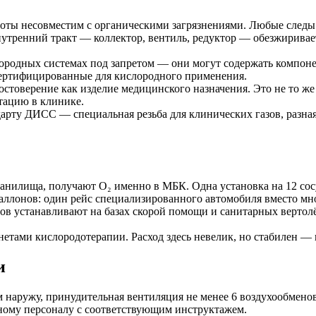
ты несовместим с органическими загрязнениями. Любые следы м
тренний тракт — коллектор, вентиль, редуктор — обезжиривает
ородных системах под запретом — они могут содержать компоне
сертифицированные для кислородного применения.
стоверение как изделие медицинского назначения. Это не то же
тацию в клинике.
рту ДИСС — специальная резьба для клинических газов, разная
анилища, получают O₂ именно в МБК. Одна установка на 12 сос
аллонов: один рейс специализированного автомобиля вместо мн
в устанавливают на базах скорой помощи и санитарных вертолё
етами кислородотерапии. Расход здесь невелик, но стабилен — 
и
наружу, принудительная вентиляция не менее 6 воздухообменов
ому персоналу с соответствующим инструктажем.