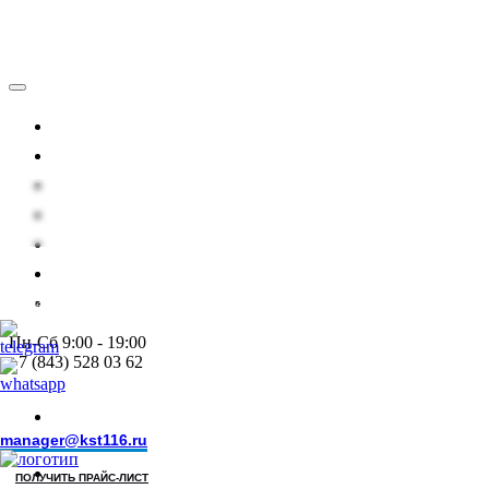
Каталог
Условия работы
Документы
Проекты
О нас
Контакты
Статьи
Системы непрерывной подачи
технических и медицинских газов
Пн-Сб 9:00 - 19:00
+7 (843) 528 03 62
+7 (843) 528 03
62
manager@kst116.ru
ПОЛУЧИТЬ ПРАЙС-ЛИСТ