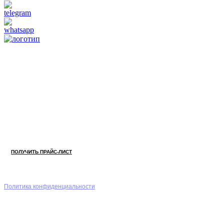
Режим
работы
Пн-Сб 9:00 - 19:00
Навигация по сайту
Каталог
О нас
Контакты
Статьи
Условия работы
Документы
Проекты
+7 (843) 528-03-62
Есть вопросы?
Ответим
онлайн
ПОЛУЧИТЬ ПРАЙС-ЛИСТ
ООО «КубСпецТех»
Политика конфиденциальности
ИНН 1657267309, ОГРН
1211600022061
Материалы с сайта защищены закном РФ об авторских и смежных
правах.