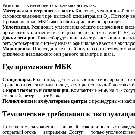
Разница — в нескольких ключевых аспектах.
Материалы внутреннего тракта.
Кислород медицинской чисто
самовоспламенения при высокой концентрации O₂. Поэтому вну
Промышленный МБГ такого обезжиривания не проходит.
Уплотнения.
Резиновые уплотнения общего назначения в кисл
применяют уплотнения из специального силикона или PTFE, 
Документация.
Такое оборудование имеет регистрационное удо
регудостоверения систему нельзя официально ввести в эксплуа
Маркировка.
Присоединительный штуцер соответствует станда
физически невозможно: они разного диаметра и шага.
Где применяют МБК
Стационары.
Больницы, где нет жидкостного кислородного хр
Транспортная логистика проще, чем при поштучной доставке б
Скорая помощь и санавиация.
Компактные МБК на 4–7 сосудо
ёмкостей, резерв — от блока.
Поликлиники и амбулаторные центры
с процедурными кабин
Технические требования к эксплуатаци
Помещение для хранения — первый этаж или цоколь с выходом 
открытый огонь — запрещены. Доступ — только уполномоченн