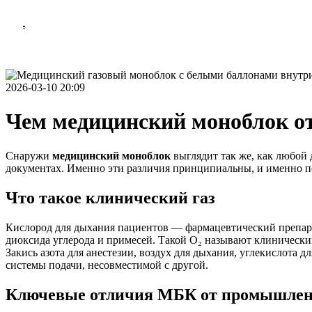
СВЯЗАТЬСЯ С НАМИ
Рассчитать стоимость
Связаться с нами
Пн-Сб 9:00 - 19:00
2026-03-10 20:09
Чем медицинский моноблок от
Снаружи
медицинский моноблок
выглядит так же, как любой д
документах. Именно эти различия принципиальны, и именно п
Что такое клинический газ
Кислород для дыхания пациентов — фармацевтический препарат
диоксида углерода и примесей. Такой O₂ называют клиническим
Закись азота для анестезии, воздух для дыхания, углекислота
системы подачи, несовместимой с другой.
Ключевые отличия МБК от промышленн