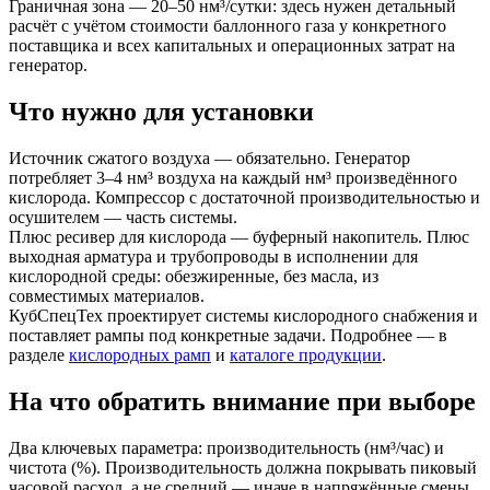
Граничная зона — 20–50 нм³/сутки: здесь нужен детальный
расчёт с учётом стоимости баллонного газа у конкретного
поставщика и всех капитальных и операционных затрат на
генератор.
Что нужно для установки
Источник сжатого воздуха — обязательно. Генератор
потребляет 3–4 нм³ воздуха на каждый нм³ произведённого
кислорода. Компрессор с достаточной производительностью и
осушителем — часть системы.
Плюс ресивер для кислорода — буферный накопитель. Плюс
выходная арматура и трубопроводы в исполнении для
кислородной среды: обезжиренные, без масла, из
совместимых материалов.
КубСпецТех проектирует системы кислородного снабжения и
поставляет рампы под конкретные задачи. Подробнее — в
разделе
кислородных рамп
и
каталоге продукции
.
На что обратить внимание при выборе
Два ключевых параметра: производительность (нм³/час) и
чистота (%). Производительность должна покрывать пиковый
часовой расход, а не средний — иначе в напряжённые смены