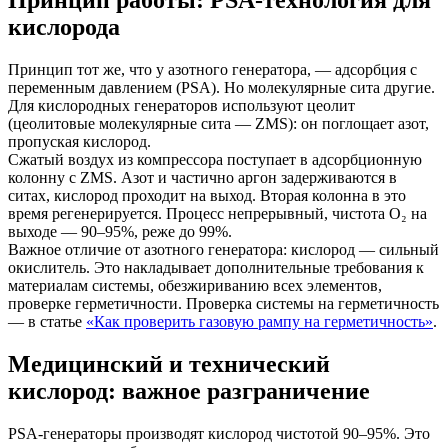
кислорода
Принцип тот же, что у азотного генератора, — адсорбция с
переменным давлением (PSA). Но молекулярные сита другие.
Для кислородных генераторов используют цеолит
(цеолитовые молекулярные сита — ZMS): он поглощает азот,
пропуская кислород.
Сжатый воздух из компрессора поступает в адсорбционную
колонну с ZMS. Азот и частично аргон задерживаются в
ситах, кислород проходит на выход. Вторая колонна в это
время регенерируется. Процесс непрерывный, чистота O₂ на
выходе — 90–95%, реже до 99%.
Важное отличие от азотного генератора: кислород — сильный
окислитель. Это накладывает дополнительные требования к
материалам системы, обезжириванию всех элементов,
проверке герметичности. Проверка системы на герметичность
— в статье
«Как проверить газовую рампу на герметичность»
.
Медицинский и технический
кислород: важное разграничение
PSA-генераторы производят кислород чистотой 90–95%. Это