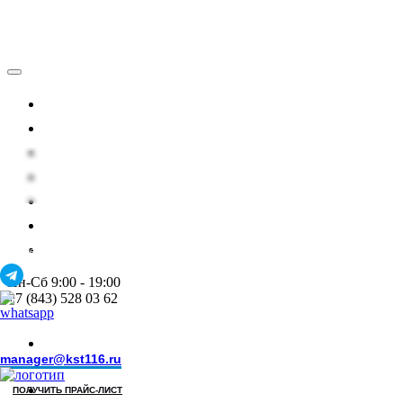
Каталог
Условия работы
Документы
Проекты
О нас
Контакты
Статьи
Системы непрерывной подачи
технических и медицинских газов
Пн-Сб 9:00 - 19:00
+7 (843) 528 03 62
+7 (843) 528 03
62
manager@kst116.ru
ПОЛУЧИТЬ ПРАЙС-ЛИСТ