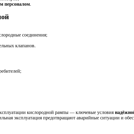
м персоналом
.
пой
слородные соединения;
ельных клапанов.
ребителей;
 эксплуатации кислородной рампы — ключевые условия
надёжной
вильная эксплуатация предотвращают аварийные ситуации и обе