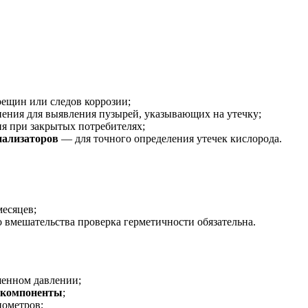
ещин или следов коррозии;
ения для выявления пузырей, указывающих на утечку;
я при закрытых потребителях;
нализаторов
— для точного определения утечек кислорода.
месяцев;
 вмешательства проверка герметичности обязательна.
шенном давлении;
 компоненты
;
нометров;